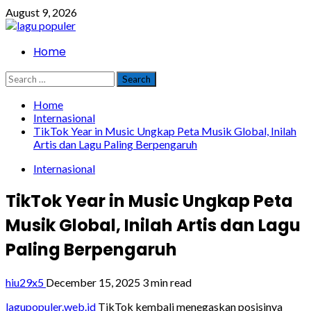
Skip
August 9, 2026
to
content
Primary
Home
Menu
Search
for:
Home
Internasional
TikTok Year in Music Ungkap Peta Musik Global, Inilah
Artis dan Lagu Paling Berpengaruh
Internasional
TikTok Year in Music Ungkap Peta
Musik Global, Inilah Artis dan Lagu
Paling Berpengaruh
hiu29x5
December 15, 2025
3 min read
lagupopuler.web.id
TikTok kembali menegaskan posisinya