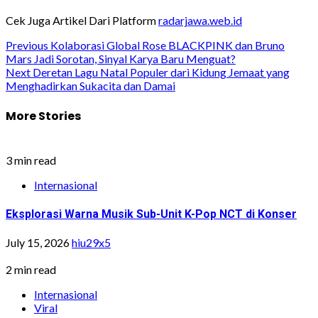
Cek Juga Artikel Dari Platform
radarjawa.web.id
Post
Previous
Kolaborasi Global Rose BLACKPINK dan Bruno
Mars Jadi Sorotan, Sinyal Karya Baru Menguat?
navigation
Next
Deretan Lagu Natal Populer dari Kidung Jemaat yang
Menghadirkan Sukacita dan Damai
More Stories
3 min read
Internasional
Eksplorasi Warna Musik Sub-Unit K-Pop NCT di Konser
July 15, 2026
hiu29x5
2 min read
Internasional
Viral