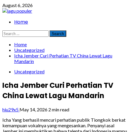
Skip
August 6, 2026
to
content
Primary
Home
Menu
Search
for:
Home
Uncategorized
Icha Jember Curi Perhatian TV China Lewat Lagu
Mandarin
Uncategorized
Icha Jember Curi Perhatian TV
China Lewat Lagu Mandarin
hiu29x5
May 14, 2026
2 min read
Icha Yang berhasil mencuri perhatian publik Tiongkok berkat
kemampuan vokalnya yang mengesankan. Penyanyi asal
Jember ini membuktikan bahwa talenta dari Indonesia mampu