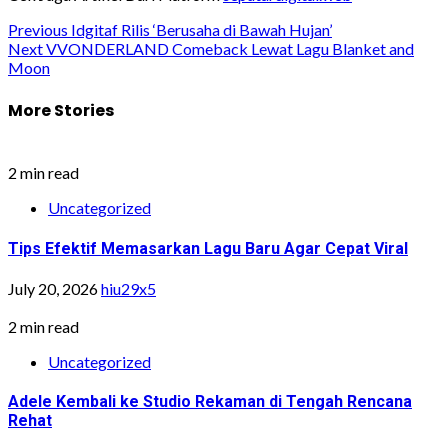
Post
Previous
Idgitaf Rilis ‘Berusaha di Bawah Hujan’
Next
VVONDERLAND Comeback Lewat Lagu Blanket and
navigation
Moon
More Stories
2 min read
Uncategorized
Tips Efektif Memasarkan Lagu Baru Agar Cepat Viral
July 20, 2026
hiu29x5
2 min read
Uncategorized
Adele Kembali ke Studio Rekaman di Tengah Rencana
Rehat