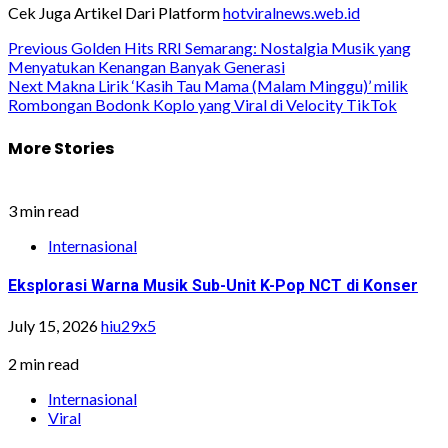
Cek Juga Artikel Dari Platform
hotviralnews.web.id
Post
Previous
Golden Hits RRI Semarang: Nostalgia Musik yang
Menyatukan Kenangan Banyak Generasi
navigation
Next
Makna Lirik ‘Kasih Tau Mama (Malam Minggu)’ milik
Rombongan Bodonk Koplo yang Viral di Velocity TikTok
More Stories
3 min read
Internasional
Eksplorasi Warna Musik Sub-Unit K-Pop NCT di Konser
July 15, 2026
hiu29x5
2 min read
Internasional
Viral