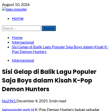
Skip
August 10, 2026
to
content
Primary
Home
Menu
Search
for:
Home
Internasional
Sisi Gelap di Balik Lagu Populer Saja Boys dalam Kisah K-
Pop Demon Hunters
Internasional
Sisi Gelap di Balik Lagu Populer
Saja Boys dalam Kisah K-Pop
Demon Hunters
hiu29x5
December 4, 2025
3 min read
lagupopuler.web.id
K-Pop Demon Hunters bukan sekadar