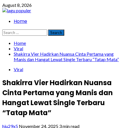
Skip
August 8, 2026
to
content
Primary
Home
Menu
Search
for:
Home
Viral
Shakirra Vier Hadirkan Nuansa Cinta Pertama yang
Manis dan Hangat Lewat Single Terbaru “Tatap Mata”
Viral
Shakirra Vier Hadirkan Nuansa
Cinta Pertama yang Manis dan
Hangat Lewat Single Terbaru
“Tatap Mata”
hiu29x5
November 24, 2025
3 min read