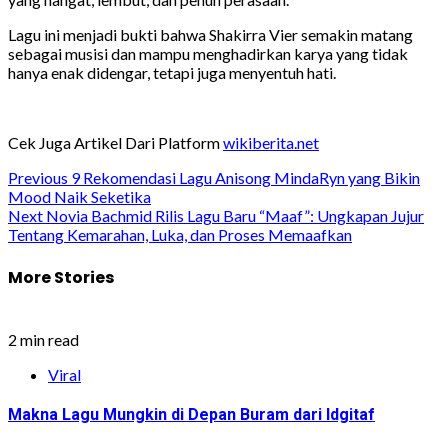
Lagu ini menjadi bukti bahwa Shakirra Vier semakin matang
sebagai musisi dan mampu menghadirkan karya yang tidak
hanya enak didengar, tetapi juga menyentuh hati.
Cek Juga Artikel Dari Platform
wikiberita.net
Post
Previous
9 Rekomendasi Lagu Anisong MindaRyn yang Bikin
Mood Naik Seketika
navigation
Next
Novia Bachmid Rilis Lagu Baru “Maaf”: Ungkapan Jujur
Tentang Kemarahan, Luka, dan Proses Memaafkan
More Stories
2 min read
Viral
Makna Lagu Mungkin di Depan Buram dari Idgitaf