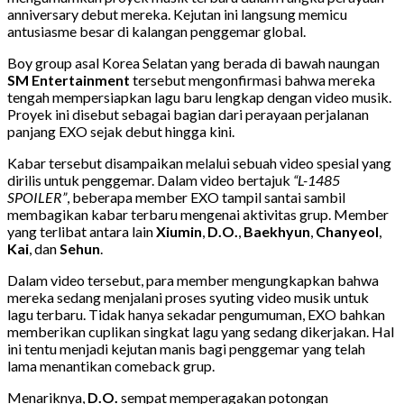
anniversary debut mereka. Kejutan ini langsung memicu
antusiasme besar di kalangan penggemar global.
Boy group asal Korea Selatan yang berada di bawah naungan
SM Entertainment
tersebut mengonfirmasi bahwa mereka
tengah mempersiapkan lagu baru lengkap dengan video musik.
Proyek ini disebut sebagai bagian dari perayaan perjalanan
panjang EXO sejak debut hingga kini.
Kabar tersebut disampaikan melalui sebuah video spesial yang
dirilis untuk penggemar. Dalam video bertajuk
“L-1485
SPOILER”
, beberapa member EXO tampil santai sambil
membagikan kabar terbaru mengenai aktivitas grup. Member
yang terlibat antara lain
Xiumin
,
D.O.
,
Baekhyun
,
Chanyeol
,
Kai
, dan
Sehun
.
Dalam video tersebut, para member mengungkapkan bahwa
mereka sedang menjalani proses syuting video musik untuk
lagu terbaru. Tidak hanya sekadar pengumuman, EXO bahkan
memberikan cuplikan singkat lagu yang sedang dikerjakan. Hal
ini tentu menjadi kejutan manis bagi penggemar yang telah
lama menantikan comeback grup.
Menariknya,
D.O.
sempat memperagakan potongan