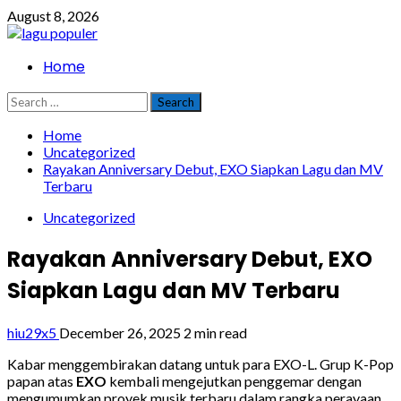
Skip
August 8, 2026
to
content
Primary
Home
Menu
Search
for:
Home
Uncategorized
Rayakan Anniversary Debut, EXO Siapkan Lagu dan MV
Terbaru
Uncategorized
Rayakan Anniversary Debut, EXO
Siapkan Lagu dan MV Terbaru
hiu29x5
December 26, 2025
2 min read
Kabar menggembirakan datang untuk para EXO-L. Grup K-Pop
papan atas
EXO
kembali mengejutkan penggemar dengan
mengumumkan proyek musik terbaru dalam rangka perayaan