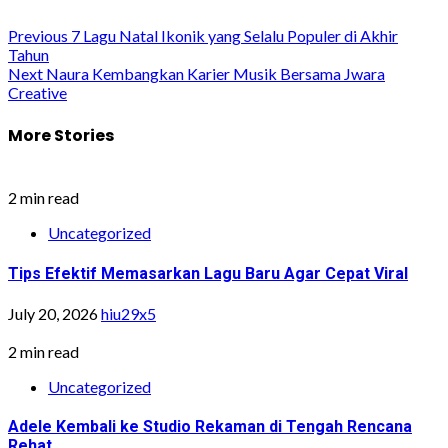
Post
Previous
7 Lagu Natal Ikonik yang Selalu Populer di Akhir
Tahun
navigation
Next
Naura Kembangkan Karier Musik Bersama Jwara
Creative
More Stories
2 min read
Uncategorized
Tips Efektif Memasarkan Lagu Baru Agar Cepat Viral
July 20, 2026
hiu29x5
2 min read
Uncategorized
Adele Kembali ke Studio Rekaman di Tengah Rencana
Rehat