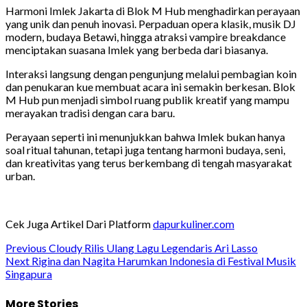
Harmoni Imlek Jakarta di Blok M Hub menghadirkan perayaan
yang unik dan penuh inovasi. Perpaduan opera klasik, musik DJ
modern, budaya Betawi, hingga atraksi vampire breakdance
menciptakan suasana Imlek yang berbeda dari biasanya.
Interaksi langsung dengan pengunjung melalui pembagian koin
dan penukaran kue membuat acara ini semakin berkesan. Blok
M Hub pun menjadi simbol ruang publik kreatif yang mampu
merayakan tradisi dengan cara baru.
Perayaan seperti ini menunjukkan bahwa Imlek bukan hanya
soal ritual tahunan, tetapi juga tentang harmoni budaya, seni,
dan kreativitas yang terus berkembang di tengah masyarakat
urban.
Cek Juga Artikel Dari Platform
dapurkuliner.com
Post
Previous
Cloudy Rilis Ulang Lagu Legendaris Ari Lasso
Next
Rigina dan Nagita Harumkan Indonesia di Festival Musik
navigation
Singapura
More Stories