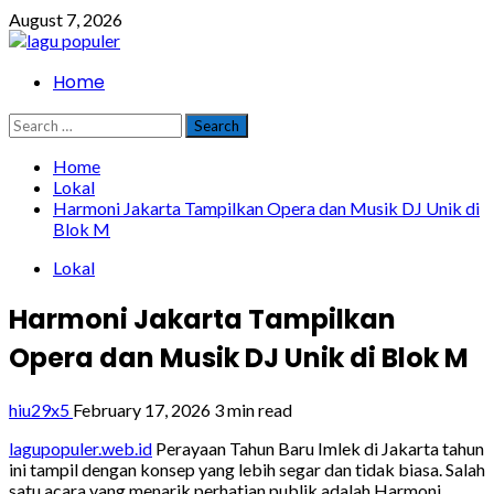
Skip
August 7, 2026
to
content
Primary
Home
Menu
Search
for:
Home
Lokal
Harmoni Jakarta Tampilkan Opera dan Musik DJ Unik di
Blok M
Lokal
Harmoni Jakarta Tampilkan
Opera dan Musik DJ Unik di Blok M
hiu29x5
February 17, 2026
3 min read
lagupopuler.web.id
Perayaan Tahun Baru Imlek di Jakarta tahun
ini tampil dengan konsep yang lebih segar dan tidak biasa. Salah
satu acara yang menarik perhatian publik adalah Harmoni