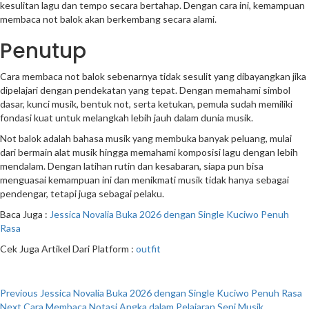
kesulitan lagu dan tempo secara bertahap. Dengan cara ini, kemampuan
membaca not balok akan berkembang secara alami.
Penutup
Cara membaca not balok sebenarnya tidak sesulit yang dibayangkan jika
dipelajari dengan pendekatan yang tepat. Dengan memahami simbol
dasar, kunci musik, bentuk not, serta ketukan, pemula sudah memiliki
fondasi kuat untuk melangkah lebih jauh dalam dunia musik.
Not balok adalah bahasa musik yang membuka banyak peluang, mulai
dari bermain alat musik hingga memahami komposisi lagu dengan lebih
mendalam. Dengan latihan rutin dan kesabaran, siapa pun bisa
menguasai kemampuan ini dan menikmati musik tidak hanya sebagai
pendengar, tetapi juga sebagai pelaku.
Baca Juga :
Jessica Novalia Buka 2026 dengan Single Kuciwo Penuh
Rasa
Cek Juga Artikel Dari Platform :
outfit
Post
Previous
Jessica Novalia Buka 2026 dengan Single Kuciwo Penuh Rasa
Next
Cara Membaca Notasi Angka dalam Pelajaran Seni Musik