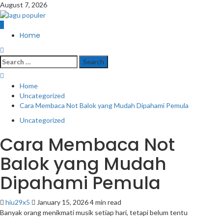
Skip
August 7, 2026
to
content
Primary
Home
Menu
Search
for:
Home
Uncategorized
Cara Membaca Not Balok yang Mudah Dipahami Pemula
Uncategorized
Cara Membaca Not
Balok yang Mudah
Dipahami Pemula
hiu29x5
January 15, 2026
4 min read
Banyak orang menikmati musik setiap hari, tetapi belum tentu