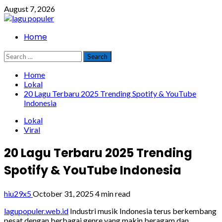
Skip
August 7, 2026
to
content
Primary
Home
Menu
Search
for:
Home
Lokal
20 Lagu Terbaru 2025 Trending Spotify & YouTube
Indonesia
Lokal
Viral
20 Lagu Terbaru 2025 Trending
Spotify & YouTube Indonesia
hiu29x5
October 31, 2025
4 min read
lagupopuler.web.id
Industri musik Indonesia terus berkembang
pesat dengan berbagai genre yang makin beragam dan