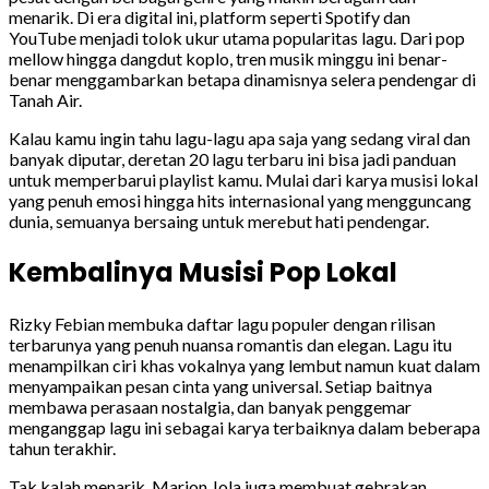
menarik. Di era digital ini, platform seperti Spotify dan
YouTube menjadi tolok ukur utama popularitas lagu. Dari pop
mellow hingga dangdut koplo, tren musik minggu ini benar-
benar menggambarkan betapa dinamisnya selera pendengar di
Tanah Air.
Kalau kamu ingin tahu lagu-lagu apa saja yang sedang viral dan
banyak diputar, deretan 20 lagu terbaru ini bisa jadi panduan
untuk memperbarui playlist kamu. Mulai dari karya musisi lokal
yang penuh emosi hingga hits internasional yang mengguncang
dunia, semuanya bersaing untuk merebut hati pendengar.
Kembalinya Musisi Pop Lokal
Rizky Febian membuka daftar lagu populer dengan rilisan
terbarunya yang penuh nuansa romantis dan elegan. Lagu itu
menampilkan ciri khas vokalnya yang lembut namun kuat dalam
menyampaikan pesan cinta yang universal. Setiap baitnya
membawa perasaan nostalgia, dan banyak penggemar
menganggap lagu ini sebagai karya terbaiknya dalam beberapa
tahun terakhir.
Tak kalah menarik, Marion Jola juga membuat gebrakan