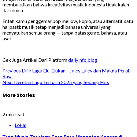
membuktikan bahwa kreativitas musik Indonesia tidak kalah
dari dunia.
Entah kamu penggemar pop mellow, koplo, atau alternatif, satu
hal pasti: musik tetap menjadi bahasa universal yang
menyatukan semua orang — tanpa batas genre, bahasa, atau
asal.
Cek Juga Artikel Dari Platform
dailyinfo.blog
Post
Previous
Lirik Lagu Elu-Elukan – Juicy Luicy dan Makna Penuh
Rasa
navigation
Next
Deretan Lagu Terbaru 2025 yang Sedang Hits
More Stories
2 min read
Lokal