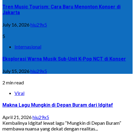
Tren Music Tourism: Cara Baru Menonton Konser di
Jakarta
July 16, 2026
hiu29x5
5
Internasional
Eksplorasi Warna Musik Sub-Unit K-Pop NCT di Konser
July 15, 2026
hiu29x5
2 min read
Viral
Makna Lagu Mungkin di Depan Buram dari Idgitaf
April 21, 2026
hiu29x5
Kembalinya Idgitaf lewat lagu “Mungkin di Depan Buram”
membawa nuansa yang dekat dengan realitas...