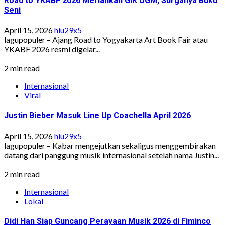
Road to YKABF 2026 Meriahkan GIK UGM, Surganya Buku
Seni
April 15, 2026
hiu29x5
lagupopuler – Ajang Road to Yogyakarta Art Book Fair atau
YKABF 2026 resmi digelar...
2 min read
Internasional
Viral
Justin Bieber Masuk Line Up Coachella April 2026
April 15, 2026
hiu29x5
lagupopuler – Kabar mengejutkan sekaligus menggembirakan
datang dari panggung musik internasional setelah nama Justin...
2 min read
Internasional
Lokal
Didi Han Siap Guncang Perayaan Musik 2026 di Fiminco