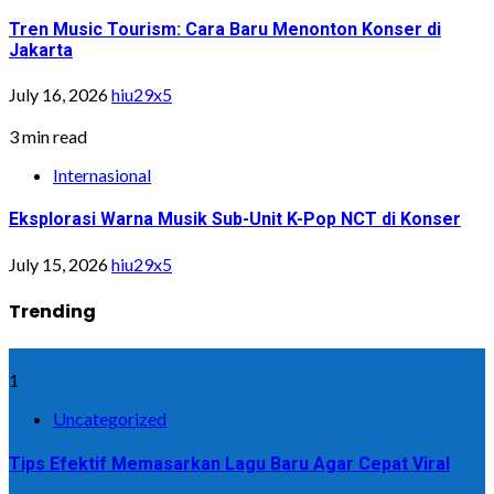
Tren Music Tourism: Cara Baru Menonton Konser di
Jakarta
July 16, 2026
hiu29x5
3 min read
Internasional
Eksplorasi Warna Musik Sub-Unit K-Pop NCT di Konser
July 15, 2026
hiu29x5
Trending
1
Uncategorized
Tips Efektif Memasarkan Lagu Baru Agar Cepat Viral