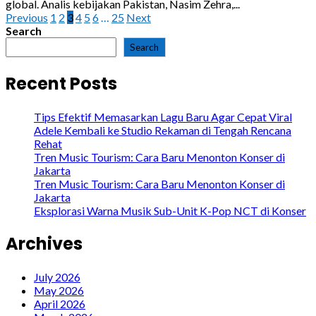
global. Analis kebijakan Pakistan, Nasim Zehra,...
Posts
Previous
1
2
3
4
5
6
…
25
Next
Search
pagination
Search
Recent Posts
Tips Efektif Memasarkan Lagu Baru Agar Cepat Viral
Adele Kembali ke Studio Rekaman di Tengah Rencana
Rehat
Tren Music Tourism: Cara Baru Menonton Konser di
Jakarta
Tren Music Tourism: Cara Baru Menonton Konser di
Jakarta
Eksplorasi Warna Musik Sub-Unit K-Pop NCT di Konser
Archives
July 2026
May 2026
April 2026